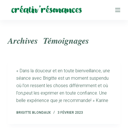
P
a
s
s
e
Archives
Témoignages
r
a
u
c
« Dans la douceur et en toute bienveillance, une
o
séance avec Brigitte est un moment suspendu
n
où l’on ressent les choses différemment et où
t
l’on,peut les exprimer en toute confiance. Une
e
belle expérience que je recommande! » Karine
n
u
BRIGITTE BLONDAUX
3 FÉVRIER 2023