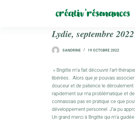
P
a
s
s
Lydie, septembre 2022
e
r
SANDRINE
19 OCTOBRE 2022
a
u
c
» Brigitte m’a fait découvrir l’art-thérap
o
libérées… Alors que je pouvais associer 
n
douceur et de patience le déroulement 
t
rapidement sur ma problématique et de l
e
connaissais pas en pratique ce que pouv
n
développement personnel. J’ai pu appro
u
Un grand merci à Brigitte qui m’a guidé